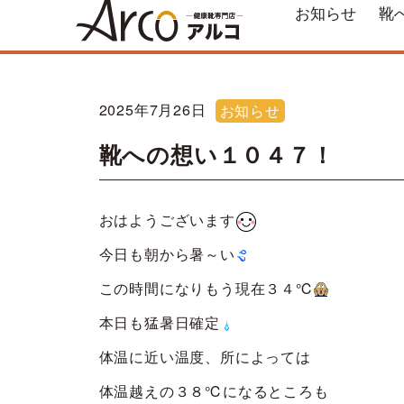
お知らせ
靴
2025年7月26日
お知らせ
靴への想い１０４７！
おはようございます
今日も朝から暑～い
この時間になりもう現在３４℃
本日も猛暑日確定
体温に近い温度、所によっては
体温越えの３８℃になるところも