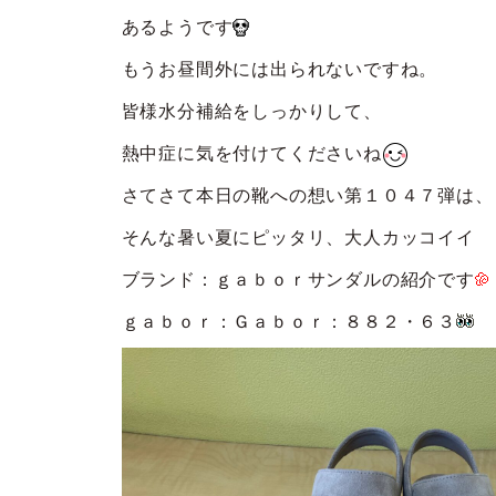
あるようです
もうお昼間外には出られないですね。
皆様水分補給をしっかりして、
熱中症に気を付けてくださいね
さてさて本日の靴への想い第１０４７弾は、
そんな暑い夏にピッタリ、大人カッコイイ
ブランド：ｇａｂｏｒサンダルの紹介です
ｇａｂｏｒ：Ｇａｂｏｒ：８８２・６３