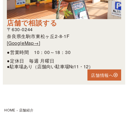
店舗で相談する
〒630-0244
奈良県生駒市東松ヶ丘2-8-1F
[
GoogleMap→
]
●営業時間 10：00～18：30
●定休日 毎週 月曜日
●駐車場あり（店舗向い駐車場№11・12）
店舗情報へ
HOME
›
店舗紹介