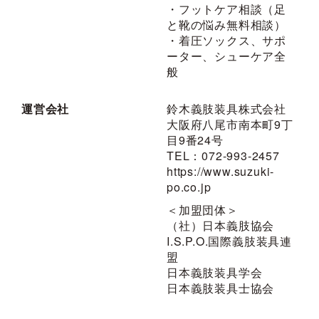
・フットケア相談（足
と靴の悩み無料相談）
・着圧ソックス、サポ
ーター、シューケア全
般
運営会社
鈴木義肢装具株式会社
大阪府八尾市南本町9丁
目9番24号
TEL：072-993-2457
https://www.suzuki-
po.co.jp
＜加盟団体＞
（社）日本義肢協会
I.S.P.O.国際義肢装具連
盟
日本義肢装具学会
日本義肢装具士協会